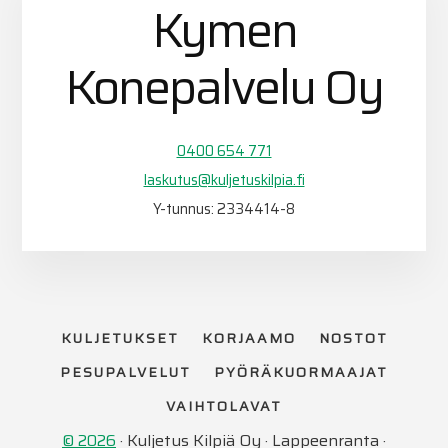
Kymen
Konepalvelu Oy
0400 654 771
laskutus@kuljetuskilpia.fi
Y-tunnus: 2334414-8
KULJETUKSET
KORJAAMO
NOSTOT
PESUPALVELUT
PYÖRÄKUORMAAJAT
VAIHTOLAVAT
© 2026
· Kuljetus Kilpiä Oy · Lappeenranta ·