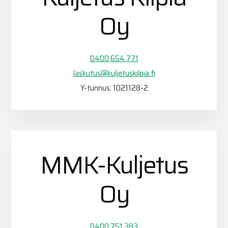
Oy
0400 654 771
laskutus@kuljetuskilpia.fi
Y-tunnus: 1021128-2
MMK-Kuljetus
Oy
0400 751 383