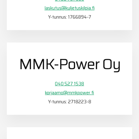
laskutus@kuljetuskilpia.fi
Y-tunnus: 1766894-7
MMK-Power Oy
040 527 1538
korjaamo@mmkpower.fi
Y-tunnus: 2718223-8