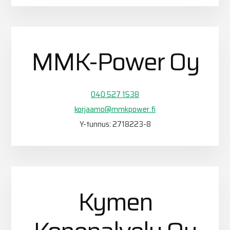
MMK-Power Oy
040 527 1538
korjaamo@mmkpower.fi
Y-tunnus: 2718223-8
Kymen