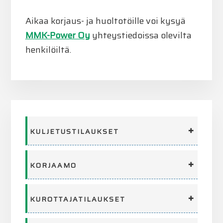
Aikaa korjaus- ja huoltotöille voi kysyä
MMK-Power Oy
yhteystiedoissa olevilta
henkilöiltä.
Ensisijainen
sivupalkki
KULJETUSTILAUKSET
KORJAAMO
KUROTTAJATILAUKSET