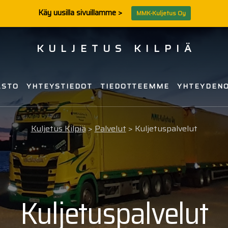
Käy uusilla sivuillamme >
MMK-Kuljetus Oy
KULJETUS KILPIÄ
ASTO
YHTEYSTIEDOT
TIEDOTTEEMME
YHTEYDEN
,
s
Kuljetus Kilpiä
>
Palvelut
>
Kuljetuspalvelut
velu
Kuljetuspalvelut