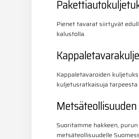
Pakettiautokuljetu
Pienet tavarat siirtyvät edul
kalustolla.
Kappaletavarakulj
Kappaletavaroiden kuljetuksii
kuljetusratkaisuja tarpeesta 
Metsäteollisuuden 
Suoritamme hakkeen, purun j
metsäteollisuudelle Suomes