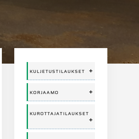
Ensisijainen
sivupalkki
KULJETUSTILAUKSET
KORJAAMO
KUROTTAJATILAUKSET