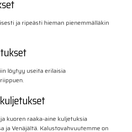
kset
lisesti ja ripeästi hieman pienemmälläkin
etukset
n löytyy useita erilaisia
riippuen.
kuljetukset
a kuoren raaka-aine kuljetuksia
sa ja Venäjältä. Kalustovahvuutemme on