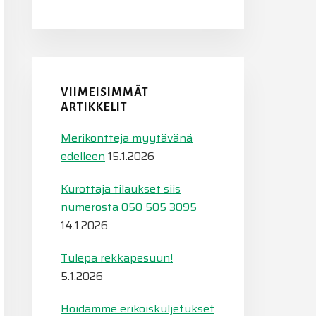
VIIMEISIMMÄT
ARTIKKELIT
Merikontteja myytävänä
edelleen
15.1.2026
Kurottaja tilaukset siis
numerosta 050 505 3095
14.1.2026
Tulepa rekkapesuun!
5.1.2026
Hoidamme erikoiskuljetukset