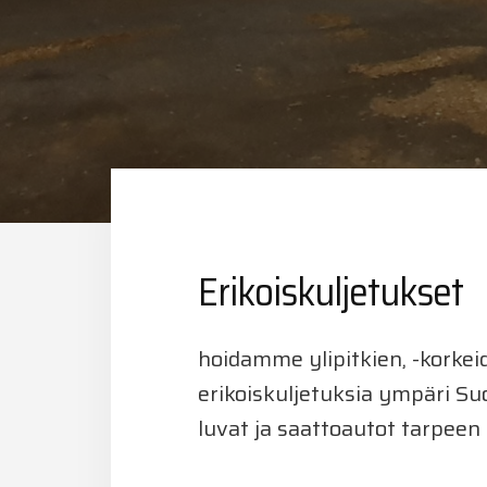
Erikoiskuljetukset
hoidamme ylipitkien, -korkei
erikoiskuljetuksia ympäri S
luvat ja saattoautot tarpee