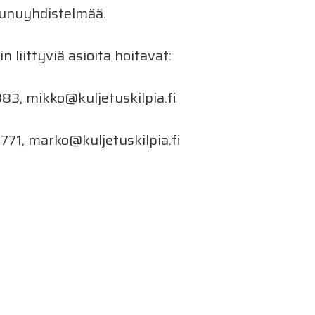
aunuyhdistelmää.
 liittyviä asioita hoitavat:
83, mikko@kuljetuskilpia.fi
771, marko@kuljetuskilpia.fi