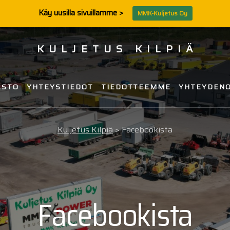
Käy uusilla sivuillamme >
MMK-Kuljetus Oy
KULJETUS KILPIÄ
ASTO
YHTEYSTIEDOT
TIEDOTTEEMME
YHTEYDEN
,
s
Kuljetus Kilpiä
>
Facebookista
velu
Facebookista