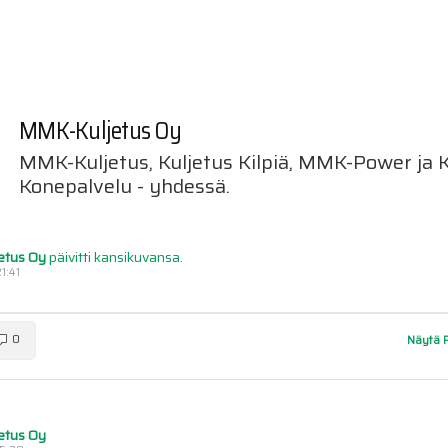
MMK-Kuljetus Oy
MMK-Kuljetus, Kuljetus Kilpiä, MMK-Power ja
Konepalvelu - yhdessä.
etus Oy
päivitti kansikuvansa.
1:41
0
Näytä 
etus Oy