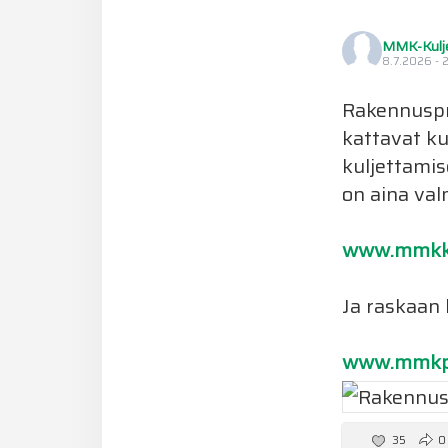
MMK-Kulj
8.7.2026 - 
Rakennuspro
kattavat ku
kuljettamis
on aina valm
www.mmkkul
Ja raskaan
www.mmkpo
35
0