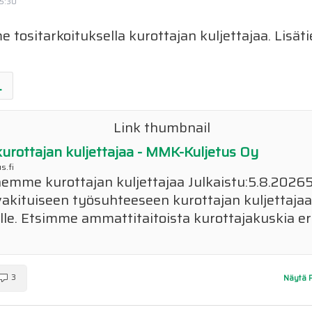
15:30
tositarkoituksella kurottajan kuljettajaa. Lisäti
.
rottajan kuljettajaa - MMK-Kuljetus Oy
s.fi
emme kurottajan kuljettajaa Julkaistu:5.8.2026
kituiseen työsuhteeseen kurottajan kuljettaja
lle. Etsimme ammattitaitoista kurottajakuskia eril
3
Näytä 