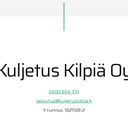
Kuljetus Kilpiä O
0400 654 771
laskutus@kuljetuskilpia.fi
Y-tunnus: 1021128-2