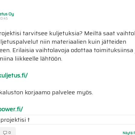
etus Oy
20:45
jektisi tarvitsee kuljetuksia? Meiltä saat vaihto
ljetuspalvelut niin materiaalien kuin jätteiden
een. Erilaisia vaihtolavoja odottaa toimituksiinsa 
iina liikkeelle lähtöön.
jetus.fi/
 kaluston korjaamo palvelee myös.
wer.fi/
0
Näytä 