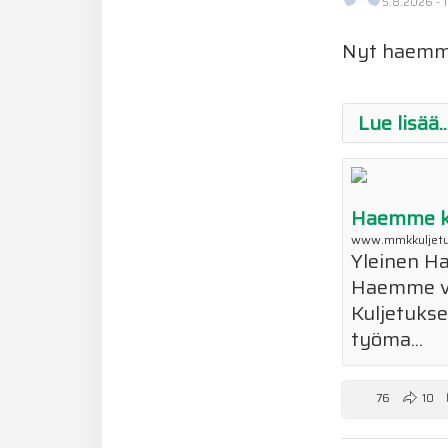
5.8.2026 - 
Nyt haemme 
Lue lisää..
Haemme ku
www.mmkkuljetu
Yleinen Ha
Haemme va
Kuljetukse
työma...
76
10