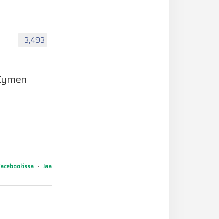
3,493
 Kymen
Facebookissa
·
Jaa