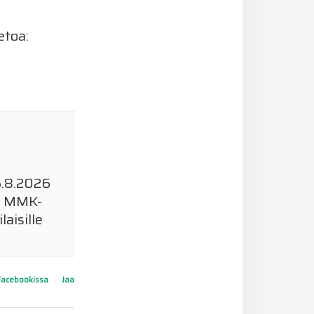
etoa:
5.8.2026
a MMK-
aisille
Facebookissa
·
Jaa