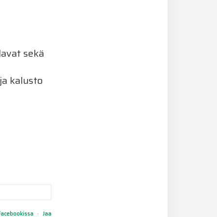
lavat sekä
ja kalusto
Facebookissa
·
Jaa