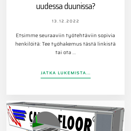
uudessa duunissa?
13.12.2022
Etsimme seuraaviin työtehtäviin sopivia
henkilöitä: Tee työhakemus tästä linkistä
tai ota …
TIETOAMILTÄ
JATKA LUKEMISTA...
KUULOSTAISI
UUSI
VUOSI
UUDESSA
DUUNISSA?