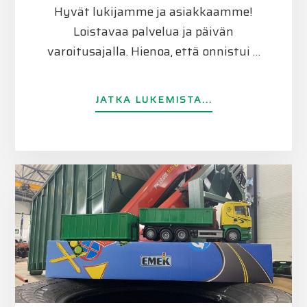
Hyvät lukijamme ja asiakkaamme!
Loistavaa palvelua ja päivän
varoitusajalla. Hienoa, että onnistui …
TIETOALAUANTA
JATKA LUKEMISTA...
ONNISTUVAT
MYÖS!