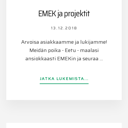
EMEK ja projektit
13.12.2018
Arvoisa asiakkaamme ja lukijamme!
Meidän poika - Eetu - maalasi
ansiokkaasti EMEKin ja seuraa …
TIETOAEMEK
JATKA LUKEMISTA...
JA
PROJEKTIT