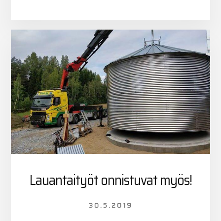
–
ITSEPURKAUTU
LATTIARATKAIS
MMK-
POWERILTA
Lauantaityöt onnistuvat myös!
30.5.2019