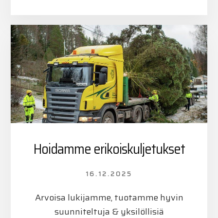
NUMEROSTA
050
505
3095
Hoidamme erikoiskuljetukset
16.12.2025
Arvoisa lukijamme, tuotamme hyvin
suunniteltuja & yksilöllisiä