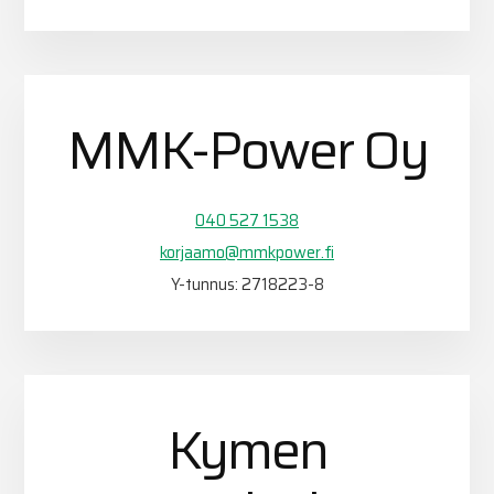
MMK-Power Oy
040 527 1538
korjaamo@mmkpower.fi
Y-tunnus: 2718223-8
Kymen