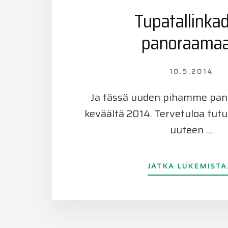
Tupatallinka
panoraama
10.5.2014
Ja tässä uuden pihamme pa
keväältä 2014. Tervetuloa tu
uuteen …
JATKA LUKEMISTA.