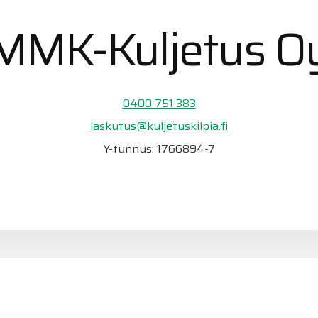
MMK-Kuljetus O
0400 751 383
laskutus@kuljetuskilpia.fi
Y-tunnus: 1766894-7