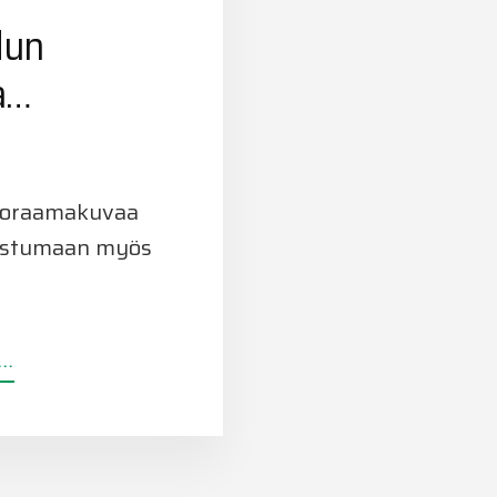
dun
a…
noraamakuvaa
tustumaan myös
TIETOATUPATALLINKADUN
..
PANORAAMAA…