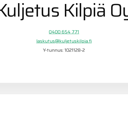
Kuljetus Kilpiä O
0400 654 771
laskutus@kuljetuskilpia.fi
Y-tunnus: 1021128-2