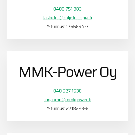
0400 751 383
laskutus@kuljetuskilpia.fi
Y-tunnus: 1766894-7
MMK-Power Oy
040 527 1538
korjaamo@mmkpower.fi
Y-tunnus: 2718223-8