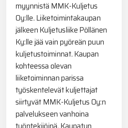
myynnistä MMK-Kuljetus
Oy:lle. Liiketoimintakaupan
jälkeen Kuljetusliike Pöllänen
Ky:lle jää vain pyöreän puun
kuljetustoiminnat. Kaupan
kohteessa olevan
liiketoiminnan parissa
työskentelevät kuljettajat
siirtyvät MMK-Kuljetus Oy:n
palvelukseen vanhoina
työntekijöinä. Kaupatun