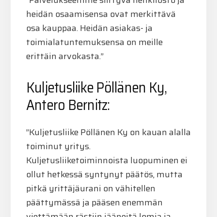
”Palvelukseemme siirtyvä henkilöstö ja
heidän osaamisensa ovat merkittävä
osa kauppaa. Heidän asiakas- ja
toimialatuntemuksensa on meille
erittäin arvokasta.”
Kuljetusliike Pöllänen Ky,
Antero Bernitz:
”Kuljetusliike Pöllänen Ky on kauan alalla
toiminut yritys.
Kuljetusliiketoiminnoista luopuminen ei
ollut hetkessä syntynyt päätös, mutta
pitkä yrittäjäurani on vähitellen
päättymässä ja pääsen enemmän
viettämään rästiin jääneitä lomia ja