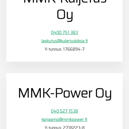
Oy
0400 751 383
laskutus@kuljetuskilpia.fi
Y-tunnus: 1766894-7
MMK-Power Oy
040 527 1538
korjaamo@mmkpower.fi
Y-tunnus: 2718223-8