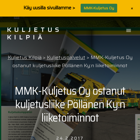
+
Käy uusilla sivuillamme >
MMK-Kuljetus Oy
Skip
Skip
to
to
KULJETUS
content
footer
KILPIÄ
MMK-
Power,
Kuljetus Kilpiä
>
Kuljetuspalvelut
>
MMK-Kuljetus Oy
MMK-
ostanut kuljetusliike Pöllänen Ky:n liiketoiminnot
Kuljetus,
Kuljetus
Kilpiä
MMK-Kuljetus Oy ostanut
ja
Kymen
kuljetusliike Pöllänen Ky:n
Konepalvelu
liiketoiminnot
24.2.2017