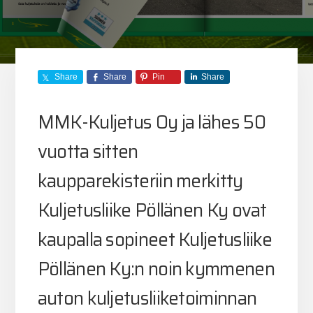
Share
Share
Pin
Share
MMK-Kuljetus Oy ja lähes 50
vuotta sitten
kaupparekisteriin merkitty
Kuljetusliike Pöllänen Ky ovat
kaupalla sopineet Kuljetusliike
Pöllänen Ky:n noin kymmenen
auton kuljetusliiketoiminnan