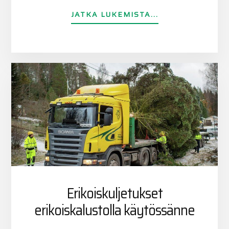
TIETOATULE
JATKA LUKEMISTA...
REKKAPESUUN!
Erikoiskuljetukset
erikoiskalustolla käytössänne