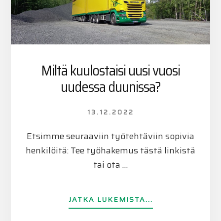
Miltä kuulostaisi uusi vuosi
uudessa duunissa?
13.12.2022
Etsimme seuraaviin työtehtäviin sopivia
henkilöitä: Tee työhakemus tästä linkistä
tai ota …
TIETOAMILTÄ
JATKA LUKEMISTA...
KUULOSTAISI
UUSI