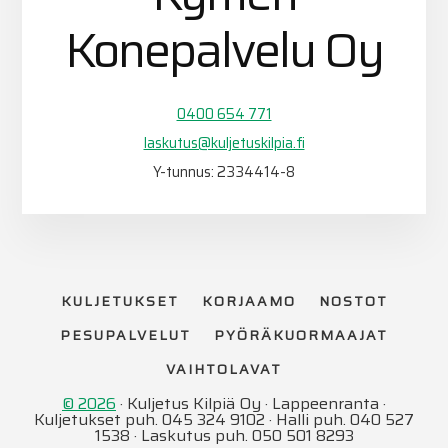
Konepalvelu Oy
0400 654 771
laskutus@kuljetuskilpia.fi
Y-tunnus: 2334414-8
KULJETUKSET
KORJAAMO
NOSTOT
PESUPALVELUT
PYÖRÄKUORMAAJAT
VAIHTOLAVAT
© 2026
· Kuljetus Kilpiä Oy · Lappeenranta ·
Kuljetukset puh. 045 324 9102 · Halli puh. 040 527
1538 · Laskutus puh. 050 501 8293