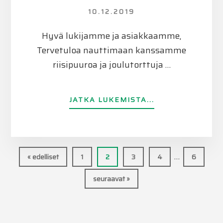
10.12.2019
Hyvä lukijamme ja asiakkaamme,
Tervetuloa nauttimaan kanssamme
riisipuuroa ja joulutorttuja …
TIETOATERVET
JATKA LUKEMISTA...
JOULUPUUROLL
TO
12.12.
KLO
Välisivut
10:30
…
Sivu
Sivu
Sivu
Sivu
Sivu
« edelliset
1
2
3
4
6
ALKAEN
jätetty
seuraavat »
pois