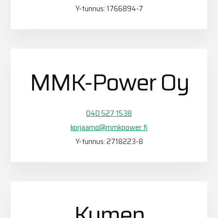
Y-tunnus: 1766894-7
MMK-Power Oy
040 527 1538
korjaamo@mmkpower.fi
Y-tunnus: 2718223-8
Kymen