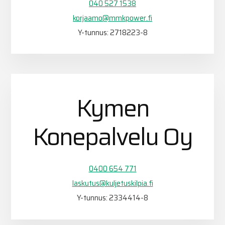
040 527 1538
korjaamo@mmkpower.fi
Y-tunnus: 2718223-8
Kymen
Konepalvelu Oy
0400 654 771
laskutus@kuljetuskilpia.fi
Y-tunnus: 2334414-8